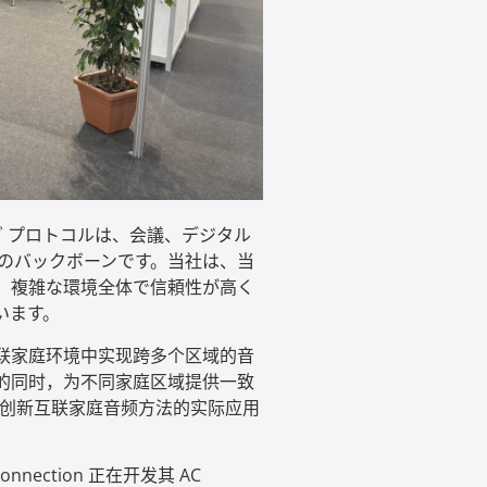
 プロトコルは、会議、デジタル
のバックボーンです。当社は、当
、複雑な環境全体で信頼性が高く
います。
联家庭环境中实现跨多个区域的音
的同时，为不同家庭区域提供一致
了这种创新互联家庭音频方法的实际应用
nection 正在开发其 AC