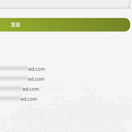
发送
***********
ed.com
***********
ed.com
*********
ed.com
********
ed.com