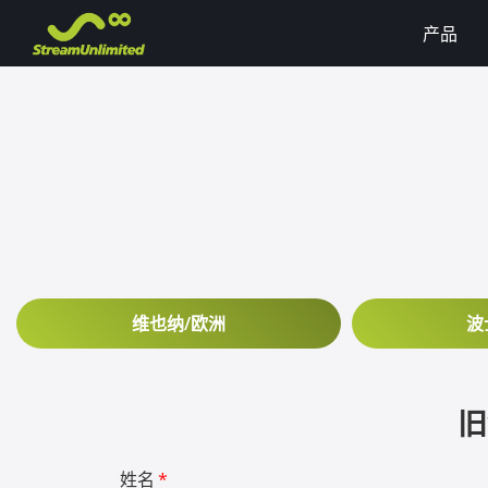
产品
维也纳/欧洲
波
旧
姓名